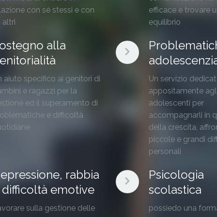
lazione con sé stessi e con
efficace e trovare u
 altri
equilibrio
ostegno alla
Problematic
enitorialità
adolescenzia
 aiuto specifico ai genitori di
Un servizio dedica
mbini e ragazzi per la
appositamente agl
stione ed il superamento di
adolescenti per
oblematiche e difficoltà
accompagnarli in q
otidiane
della crescita, aff
piccole e grandi dif
personali
epressione, rabbia
Psicologia
 difficoltà emotive
scolastica
vorare sulla gestione delle
possiedo una form