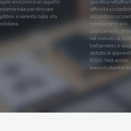
oprie emozioni è un aspetto
specifica nell’affron
ndamentale per ritrovare
difficoltà scolastich
uilibrio e serenità nella vita
abbandono scolast
otidiana
orientamento e ri-
orientamento, pro
nel metodo di stud
trattamento e diag
disturbi di appren
(DSA). Vedi anche:
www.studiarefacile.i