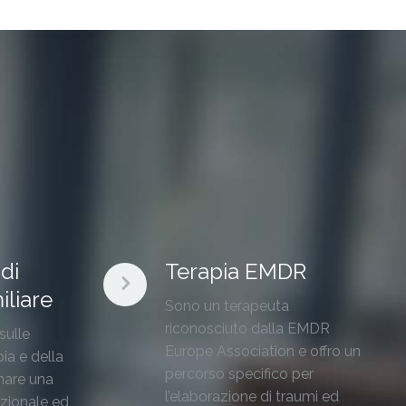
di
Terapia EMDR
iliare
Sono un terapeuta
riconosciuto dalla EMDR
sulle
Europe Association e offro un
pia e della
percorso specifico per
inare una
l’elaborazione di traumi ed
zionale ed