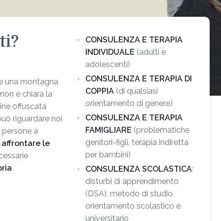
ti?
CONSULENZA E TERAPIA
INDIVIDUALE
(adulti e
adolescenti)
CONSULENZA E TERAPIA DI
ome una montagna
COPPIA
(di qualsiasi
 non è chiara la
orientamento di genere)
ine offuscata
CONSULENZA E TERAPIA
può riguardare noi
FAMIGLIARE
(problematiche
e persone a
genitori-figli, terapia indiretta
affrontare le
per bambini)
ecessarie
pria
CONSULENZA SCOLASTICA
:
disturbi di apprendimento
(DSA), metodo di studio,
orientamento scolastico e
universitario