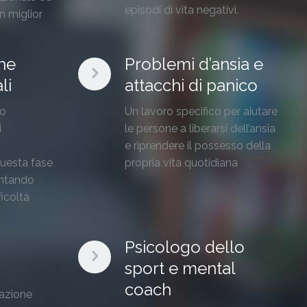
episodi di vita negativi.
n miglior
he
Problemi d’ansia e
li
attacchi di panico
to
Un lavoro specifico per aiutare
i
le persone a liberarsi dell’ansia
e riprendere il possesso della
uesta fase
propria vita quotidiana
rontando
ficoltà
Psicologo dello
sport e mental
coach
azione