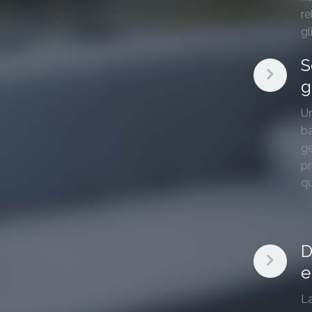
re
gli
S
g
Un
ba
ge
pr
qu
D
e
La