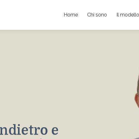
Home
Chi sono
Il modello
ndietro e