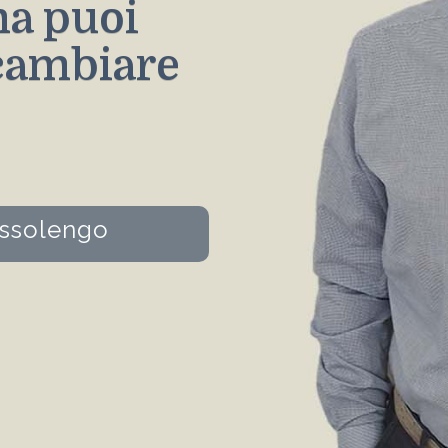
ma puoi
 cambiare
ussolengo