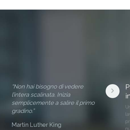
P
“Non hai bisogno di vedere
l’intera scalinata. Inizia
i
semplicemente a salire il primo
Un
gradino.”
la
pr
Martin Luther King
nu