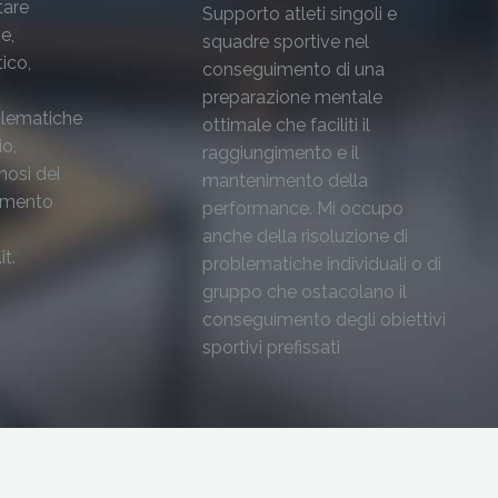
tare
Supporto atleti singoli e
e,
squadre sportive nel
ico,
conseguimento di una
preparazione mentale
blematiche
ottimale che faciliti il
io,
raggiungimento e il
nosi dei
mantenimento della
dimento
performance. Mi occupo
anche della risoluzione di
t.
problematiche individuali o di
gruppo che ostacolano il
conseguimento degli obiettivi
sportivi prefissati