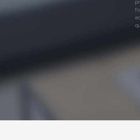
pr
fo
eq
qu