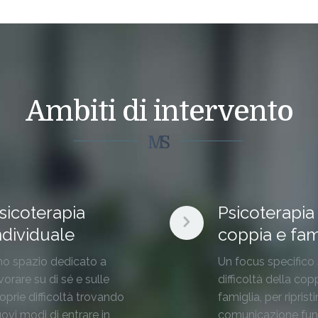
Ambiti di intervento
sicoterapia
Psicoterapia 
ndividuale
coppia e fam
o spazio dedicato a
Un focus specifico 
vorare su di sé e sulle
difficoltà della cop
oprie difficoltà trovando
famiglia, per riprist
ovi modi di entrare in
comunicazione fun