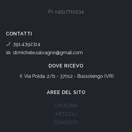
P.I. 04517710234
CONTATTI
391.4392314
dr.michele.salvagno@gmail.com
DOVE RICEVO
Via Polda, 2/b - 37012 - Bussolengo (VR)
AREE DEL SITO
CHI SONO
ARTICOLI
CONTATTI