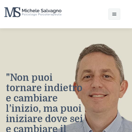
Home
Chi sono
Il modello interazionista
"Non puoi
Articoli
tornare indietro
Contatti
e cambiare
l’inizio, ma puoi
iniziare dove sei
e cambiare il