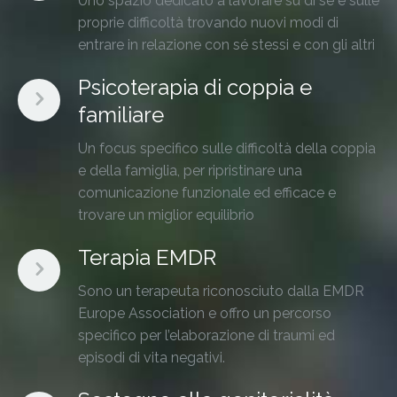
Uno spazio dedicato a lavorare su di sé e sulle
proprie difficoltà trovando nuovi modi di
entrare in relazione con sé stessi e con gli altri
Psicoterapia di coppia e
familiare
Un focus specifico sulle difficoltà della coppia
e della famiglia, per ripristinare una
comunicazione funzionale ed efficace e
trovare un miglior equilibrio
Terapia EMDR
Sono un terapeuta riconosciuto dalla EMDR
Europe Association e offro un percorso
specifico per l’elaborazione di traumi ed
episodi di vita negativi.