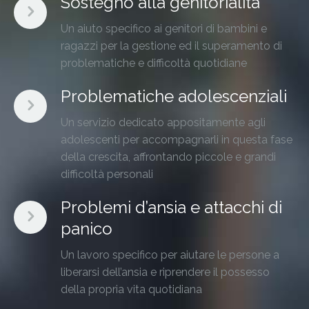
Sostegno alla genitorialità
Un aiuto specifico ai genitori di bambini e
ragazzi per la gestione ed il superamento di
problematiche e difficoltà quotidiane
Problematiche adolescenziali
Un servizio dedicato appositamente agli
adolescenti per accompagnarli in questa fase
della crescita, affrontando piccole e grandi
difficoltà personali
Problemi d’ansia e attacchi di
panico
Un lavoro specifico per aiutare le persone a
liberarsi dell’ansia e riprendere il possesso
della propria vita quotidiana