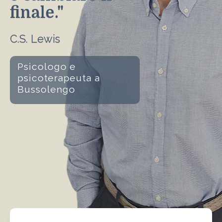
finale."
C.S. Lewis
Psicologo e
psicoterapeuta a
Bussolengo